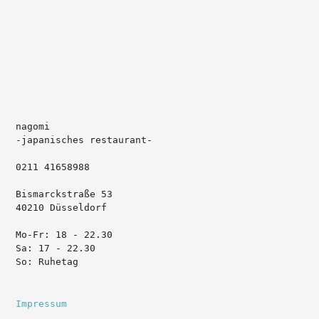
nagomi 

-japanisches restaurant-

0211 41658988

Bismarckstraße 53

40210 Düsseldorf

Mo-Fr: 18 - 22.30

Sa: 17 - 22.30

So: Ruhetag
Impressum