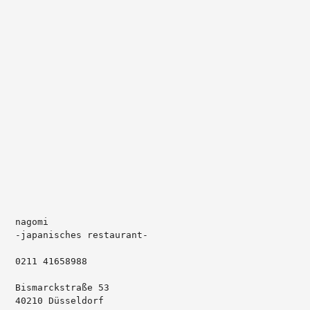
nagomi 

-japanisches restaurant-

0211 41658988

Bismarckstraße 53

40210 Düsseldorf
