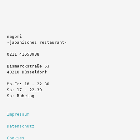
nagomi 

-japanisches restaurant-

0211 41658988

Bismarckstraße 53

40210 Düsseldorf

Mo-Fr: 18 - 22.30

Sa: 17 - 22.30

So: Ruhetag
Impressum
Datenschutz
Cookies